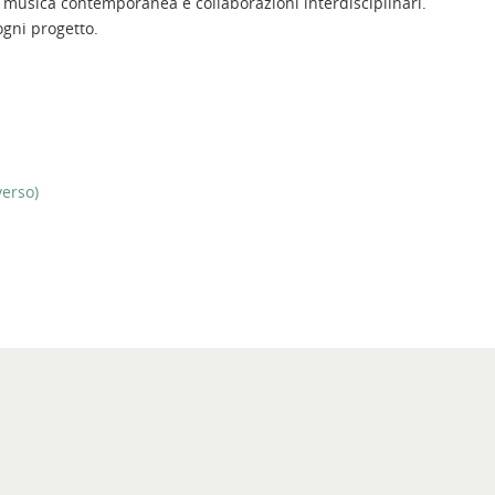
e, musica contemporanea e collaborazioni interdisciplinari.
ogni progetto.
verso)