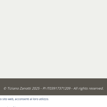
© Tiziano Zanotti 2025 - PI IT03917371209 - All rights reserved.
POWERED BY
PARABOLA
&
WORDPRESS.
o sito web, acconsenti al loro utilizzo.