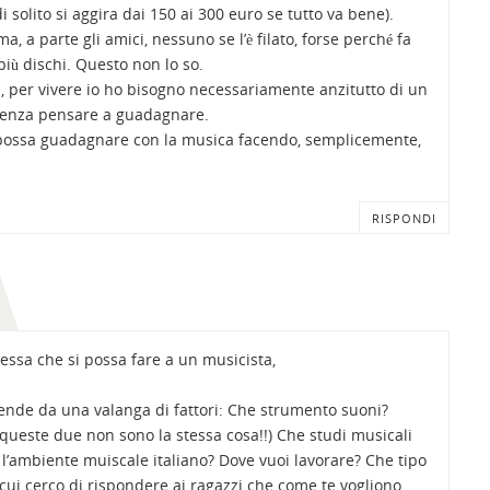
 solito si aggira dai 150 ai 300 euro se tutto va bene).
 a parte gli amici, nessuno se l’è filato, forse perché fa
iù dischi. Questo non lo so.
a, per vivere io ho bisogno necessariamente anzitutto di un
 senza pensare a guadagnare.
 possa guadagnare con la musica facendo, semplicemente,
RISPONDI
essa che si possa fare a un musicista,
ende da una valanga di fattori: Che strumento suoni?
ueste due non sono la stessa cosa!!) Che studi musicali
l’ambiente muiscale italiano? Dove vuoi lavorare? Che tipo
cui cerco di rispondere ai ragazzi che come te vogliono