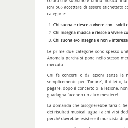
coloro che suonano e fanno musica. Indipe
(chi può accettare di essere etichettato c
categorie:
Chi suona e riesce a vivere con i soldi 
Chi insegna musica e riesce a vivere con
Chi suona e/o insegna e non è interessat
Le prime due categorie sono spesso unit
Anomala perché si pone nello stesso mer
mercato.
Chi fa concerti o dà lezioni senza la n
semplicemente per “l’onore”, il diletto,
pagare, dopo il concerto o la lezione, non
guadagna facendo un altro mestiere!
La domanda che bisognerebbe farsi è: Se i
dei risultati musicali uguali a chi vi si dedi
perché dovrebbe esistere il musicista di p