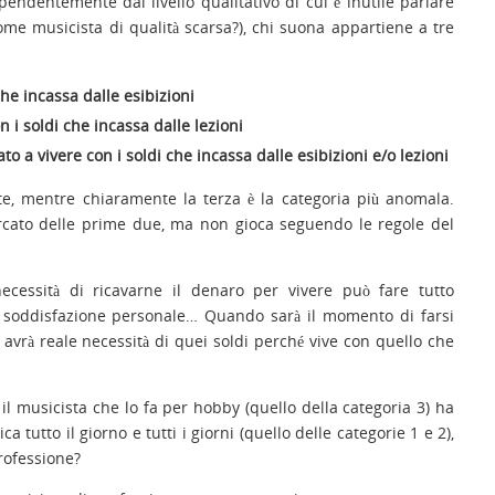
ndentemente dal livello qualitativo di cui è inutile parlare
ome musicista di qualità scarsa?), chi suona appartiene a tre
che incassa dalle esibizioni
 i soldi che incassa dalle lezioni
o a vivere con i soldi che incassa dalle esibizioni e/o lezioni
e, mentre chiaramente la terza è la categoria più anomala.
cato delle prime due, ma non gioca seguendo le regole del
ecessità di ricavarne il denaro per vivere può fare tutto
 la soddisfazione personale… Quando sarà il momento di farsi
 avrà reale necessità di quei soldi perché vive con quello che
l musicista che lo fa per hobby (quello della categoria 3) ha
ca tutto il giorno e tutti i giorni (quello delle categorie 1 e 2),
rofessione?