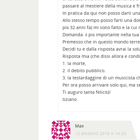
passare al mestiere della musica e fr
In pratica da qui non posso darti una
Allo stesso tempo posso farti una do
più 32 anni fa) mi sono fatto e la cui
Domanda: è più importante nella tua vi
Premesso che in questo mondo terren
Decidi tu e dalla risposta avrai la sol
Risposta mia (che dissi allora e cond
1. la morte,
2. il debito pubblico.
3. la testardaggine di un musicista 
Per ora posso arrivare solo qui, ma se 
Ti auguro tanta felicità!
tiziano
Max
12 MAGGIO 2016 A 14:23