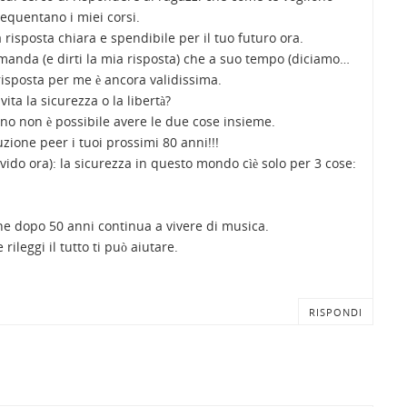
equentano i miei corsi.
 risposta chiara e spendibile per il tuo futuro ora.
manda (e dirti la mia risposta) che a suo tempo (diciamo…
 risposta per me è ancora validissima.
ta la sicurezza o la libertà?
o non è possibile avere le due cose insieme.
uzione peer i tuoi prossimi 80 anni!!!
ivido ora): la sicurezza in questo mondo cìè solo per 3 cose:
che dopo 50 anni continua a vivere di musica.
rileggi il tutto ti può aiutare.
RISPONDI