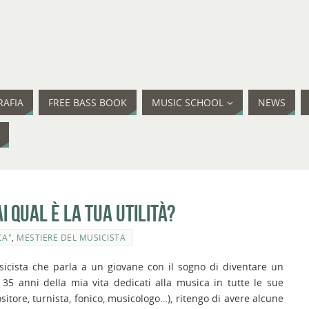
RAFIA
FREE BASS BOOK
MUSIC SCHOOL
NEWS
i qual è la tua utilità?
CA"
,
MESTIERE DEL MUSICISTA
sicista che parla a un giovane con il sogno di diventare un
 35 anni della mia vita dedicati alla musica in tutte le sue
sitore, turnista, fonico, musicologo…), ritengo di avere alcune